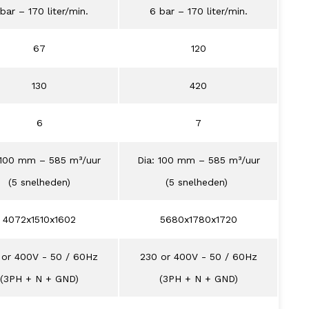
bar – 170 liter/min.
6 bar – 170 liter/min.
67
120
130
420
6
7
 100 mm – 585 m³/uur
Dia: 100 mm – 585 m³/uur
(5 snelheden)
(5 snelheden)
4072x1510x1602
5680x1780x1720
 or 400V - 50 / 60Hz
230 or 400V - 50 / 60Hz
(3PH + N + GND)
(3PH + N + GND)