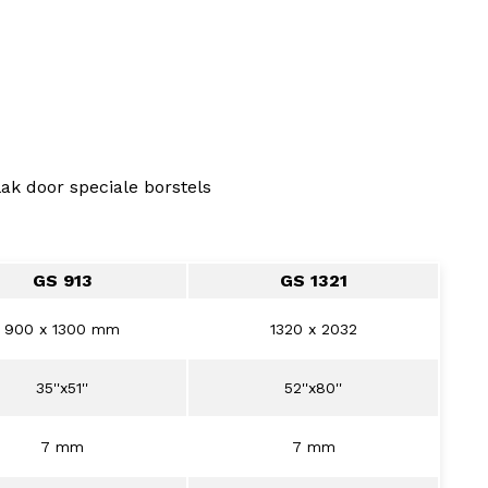
ak door speciale borstels
GS 913
GS 1321
900 x 1300 mm
1320 x 2032
35''x51''
52''x80''
7 mm
7 mm