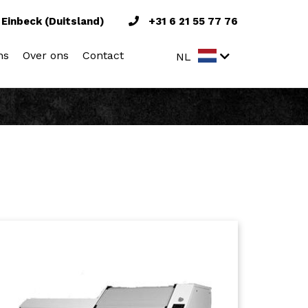
Einbeck (Duitsland)
+31 6 21 55 77 76
ns
Over ons
Contact
NL