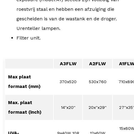
roestvrij staal en hebben een afzuiging die
gescheiden is van de wastank en de droger.
Urenteller lampen.
Filter unit.
A3FLW
A2FLW
A1FL
Max plaat
370x520
530x760
710x89
formaat (mm)
Max. plaat
14''x20''
20x''x29''
27''x35'
formaat (inch)
15x60
UVA-
9x40W 10R
12x60W