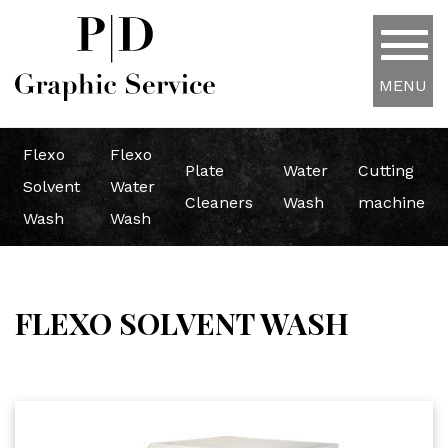
MENU
Flexo
Flexo
Plate
Water
Cutting
Solvent
Water
Cleaners
Wash
machine
Wash
Wash
FLEXO SOLVENT WASH