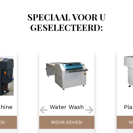
SPECIAAL VOOR U
GESELECTEERD:
sh
Plate Cleaners
Flex
EN
MEHR SEHEN
M